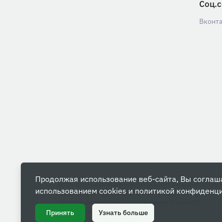
Соц.с
Вконт
Продолжая использование веб-сайта, Вы соглаш
Вся информация на данном сайте носит ознакомительны
использованием cookies и
политикой конфиденц
характер и ни при каких условиях не является публичной
офертой, определяемой положениями Статьи 437
Гражданского кодекса РФ.
Принять
Узнать больше