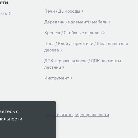
ети
Печи / Дымоходы
акте
Деревянные элементы мебели
Крепеж / Скобяные изделия
Пена / Клей / Герметики / Шпаклевка для
дерева
ДПК террасная доска / ДПК элементы
лестниц
Инструмент
аетесь с
й
Политика конфиденциальности
иальности