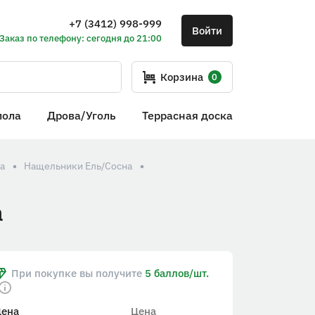
+7 (3412) 998-999
Войти
Заказ по телефону: сегодня до 21:00
Корзина
0
пола
Дрова/Уголь
Террасная доска
а
Нащельники Ель/Сосна
а
При покупке вы получите
5 баллов/шт.
Цена
Цена