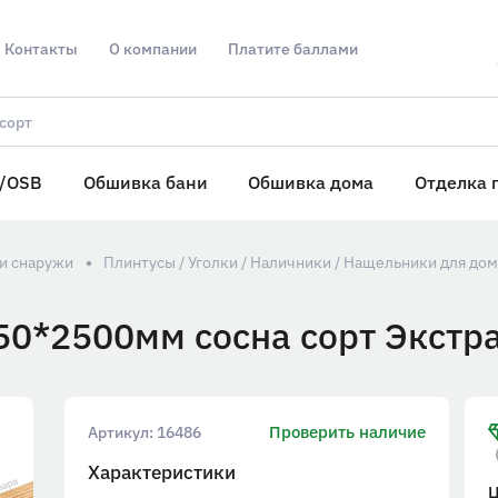
Контакты
О компании
Платите баллами
/OSB
Обшивка бани
Обшивка дома
Отделка 
 и снаружи
Плинтусы / Уголки / Наличники / Нащельники для дом
50*2500мм сосна сорт Экстр
Проверить наличие
Артикул:
16486
Характеристики