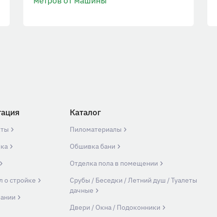
метров от машины
гация
Каталог
кты
Пиломатериалы
вка
Обшивка бани
Отделка пола в помещении
л о стройке
Срубы / Беседки / Летний душ / Туалеты
дачные
пании
Двери / Окна / Подоконники