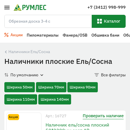
+7 (3412) 998-999
Каталог
Акции
Пиломатериалы
Фанера/OSB
Обшивка бани
Об
Наличники Ель/Сосна
Наличники плоские Ель/Сосна
По умолчанию
Все фильтры
Ширина 50мм
Ширина 70мм
Ширина 90мм
Ширина 110мм
Ширина 140мм
Проверить наличие
Арт.: 16727
Акция
Наличник ель/сосна плоский