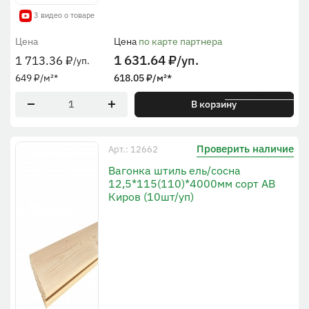
3 видео о товаре
Цена
Цена
по карте партнера
1 631.64
₽
/уп.
1 713.36
₽
/уп.
649
₽
/м²
*
618.05
₽
/м²
*
* По рабочей ширине
В корзину
Проверить наличие
Арт.: 12662
Вагонка штиль ель/сосна
12,5*115(110)*4000мм сорт АВ
Киров (10шт/уп)