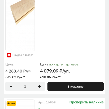
3 видео о товаре
Цена
Цена
по карте партнера
4 079.09
₽
/уп.
4 283.40
₽
/уп.
649.02
₽
/м²
*
618.06
₽
/м²
*
* По рабочей ширине
В корзину
Проверить наличие
Арт.: 16969
Акция