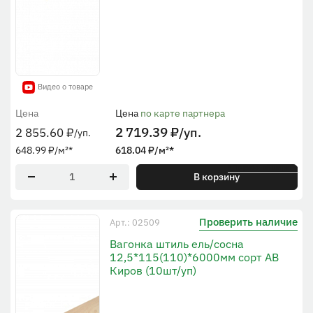
Видео о товаре
Цена
Цена
по карте партнера
2 719.39
₽
/уп.
2 855.60
₽
/уп.
648.99
₽
/м²
*
618.04
₽
/м²
*
* По рабочей ширине
В корзину
Проверить наличие
Арт.: 02509
Вагонка штиль ель/сосна
12,5*115(110)*6000мм сорт АВ
Киров (10шт/уп)