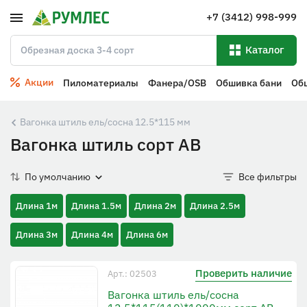
+7 (3412) 998-999
Каталог
Акции
Пиломатериалы
Фанера/OSB
Обшивка бани
Об
Вагонка штиль ель/сосна 12.5*115 мм
Вагонка штиль сорт АВ
По умолчанию
Все фильтры
Длина 1м
Длина 1.5м
Длина 2м
Длина 2.5м
Длина 3м
Длина 4м
Длина 6м
Проверить наличие
Арт.: 02503
Вагонка штиль ель/сосна