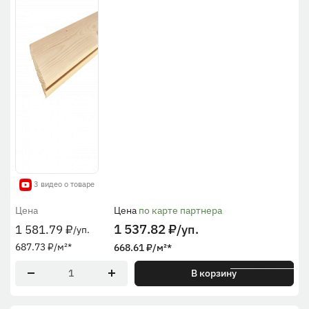
3 видео о товаре
Цена
Цена
по карте партнера
1 537.82
₽
/уп.
1 581.79
₽
/уп.
687.73
₽
/м²
*
668.61
₽
/м²
*
* По общей ширине
В корзину