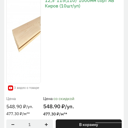
12,5*115(110)*1000мм сорт АВ
Киров (10шт/уп)
3 видео о товаре
Цена
Цена
со скидкой
548.90
₽
/уп.
548.90
₽
/уп.
477.30
₽
/м²
*
477.30
₽
/м²
*
* По общей ширине
В корзину