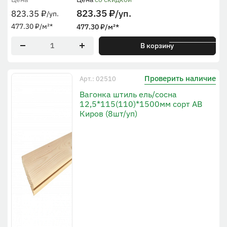
823.35
₽
/уп.
823.35
₽
/уп.
477.30
₽
/м²
*
477.30
₽
/м²
*
* По общей ширине
В корзину
Проверить наличие
Арт.: 02510
Вагонка штиль ель/сосна
12,5*115(110)*1500мм сорт АВ
Киров (8шт/уп)