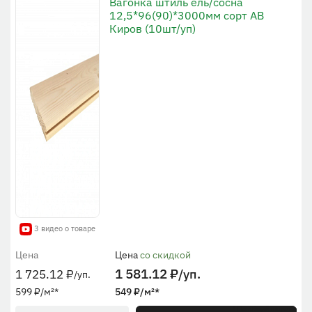
Вагонка штиль ель/сосна
12,5*96(90)*3000мм сорт АВ
Киров (10шт/уп)
3 видео о товаре
Цена
Цена
со скидкой
1 581.12
₽
/уп.
1 725.12
₽
/уп.
599
₽
/м²
*
549
₽
/м²
*
* По общей ширине