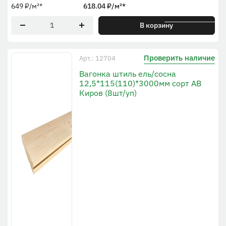
649
₽
/м²
*
618.04
₽
/м²
*
* По рабочей ширине
В корзину
Проверить наличие
Арт.: 12704
Вагонка штиль ель/сосна
12,5*115(110)*3000мм сорт АВ
Киров (8шт/уп)