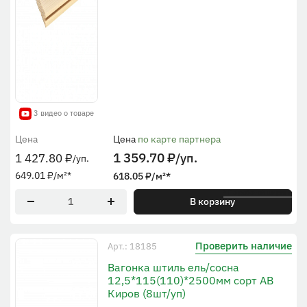
3 видео о товаре
Цена
Цена
по карте партнера
1 359.70
₽
/уп.
1 427.80
₽
/уп.
649.01
₽
/м²
*
618.05
₽
/м²
*
* По рабочей ширине
В корзину
Проверить наличие
Арт.: 18185
Вагонка штиль ель/сосна
12,5*115(110)*2500мм сорт АВ
Киров (8шт/уп)