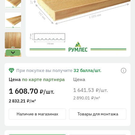
При покупке вы получите
32 балла/шт.
Цена
по карте партнера
Цена
1 608.70
1 641.53
/шт.
₽
/шт.
₽
2 890.01
₽
/м²
2 832.21
₽
/м²
Наличие в магазинах
Товары для монтажа