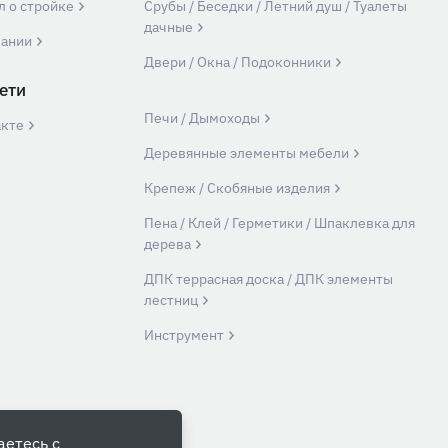
л о стройке
Срубы / Беседки / Летний душ / Туалеты
дачные
пании
Двери / Окна / Подоконники
ети
Печи / Дымоходы
акте
Деревянные элементы мебели
Крепеж / Скобяные изделия
Пена / Клей / Герметики / Шпаклевка для
дерева
ДПК террасная доска / ДПК элементы
лестниц
Инструмент
аетесь с