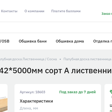
Контакты
О компании
Платите баллами
Заказ 
/OSB
Обшивка бани
Обшивка дома
Отделка 
лубная доска Лиственница / Сосна
Палубная доска лиственница
42*5000мм сорт А лиственн
Под заказ до 7 дней
Артикул:
18603
Характеристики
Длина, мм
п