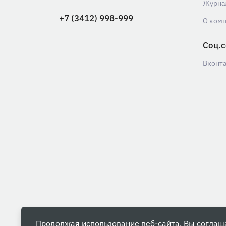
Журна
+7 (3412) 998-999
О ком
Соц.с
Вконт
Продолжая использование веб-сайта, Вы соглаш