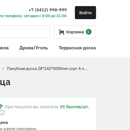
+7 (3412) 998-999
Войти
по телефону: сегодня с 8:00 до 21:00
Корзина
0
пола
Дрова/Уголь
Террасная доска
Палубная доска 28*142*5000мм сорт А лиственница
ица
При покупке вы получите
35 баллов/шт.
Цена
о карте партнера