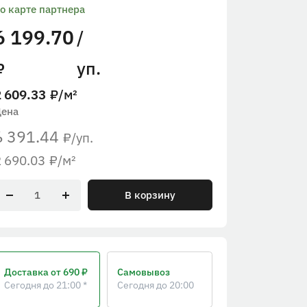
о карте партнера
6 199.70
/
уп.
₽
2 609.33
₽
/м²
Цена
6 391.44
/уп.
₽
2 690.03
₽
/м²
В корзину
Доставка
от 690 ₽
Самовывоз
Сегодня до 21:00 *
Сегодня до 20:00