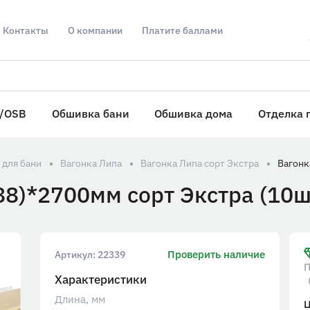
Контакты
О компании
Платите баллами
/OSB
Обшивка бани
Обшивка дома
Отделка 
 для бани
Вагонка Липа
Вагонка Липа сорт Экстра
88)*2700мм сорт Экстра (10ш
Проверить наличие
Артикул:
22339
П
Характеристики
Длина, мм