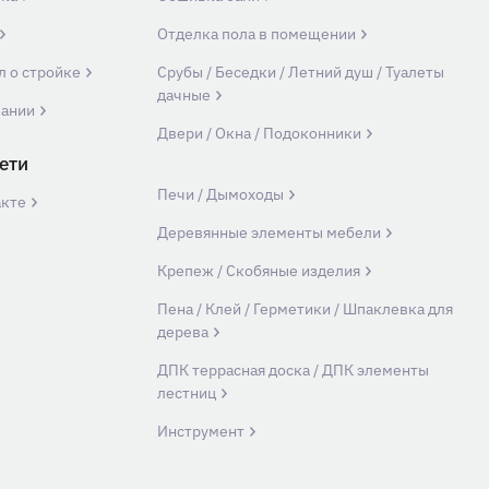
Отделка пола в помещении
л о стройке
Срубы / Беседки / Летний душ / Туалеты
дачные
пании
Двери / Окна / Подоконники
ети
Печи / Дымоходы
акте
Деревянные элементы мебели
Крепеж / Скобяные изделия
Пена / Клей / Герметики / Шпаклевка для
дерева
ДПК террасная доска / ДПК элементы
лестниц
Инструмент