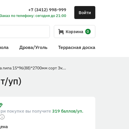
+7 (3412) 998-999
Войти
Заказ по телефону: сегодня до 21:00
Корзина
0
пола
Дрова/Уголь
Террасная доска
Вагонка липа 15*96(88)*2700мм сорт Экстра (10шт/уп)
т/уп)
ри покупке вы получите
319 баллов/уп.
Цена