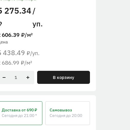
5 275.34
/
уп.
₽
2 606.39
₽
/м²
Цена
5 438.49
/уп.
₽
2 686.99
₽
/м²
В корзину
Доставка
от 690 ₽
Самовывоз
Сегодня до 21:00 *
Сегодня до 20:00