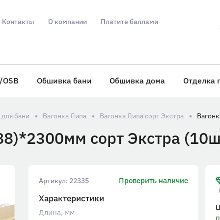
Контакты
О компании
Платите баллами
/OSB
Обшивка бани
Обшивка дома
Отделка 
 для бани
Вагонка Липа
Вагонка Липа сорт Экстра
88)*2300мм сорт Экстра (10ш
Проверить наличие
Артикул:
22335
Характеристики
Длина, мм
п