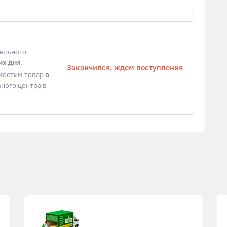
тельного
их дня
.
Закончился, ждем поступления
еместим товар
в
ного центра в