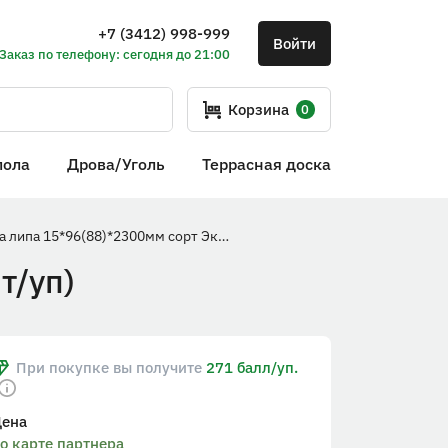
+7 (3412) 998-999
Войти
Заказ по телефону: сегодня до 21:00
Корзина
0
пола
Дрова/Уголь
Террасная доска
Вагонка липа 15*96(88)*2300мм сорт Экстра (10шт/уп)
т/уп)
При покупке вы получите
271 балл/уп.
Цена
о карте партнера