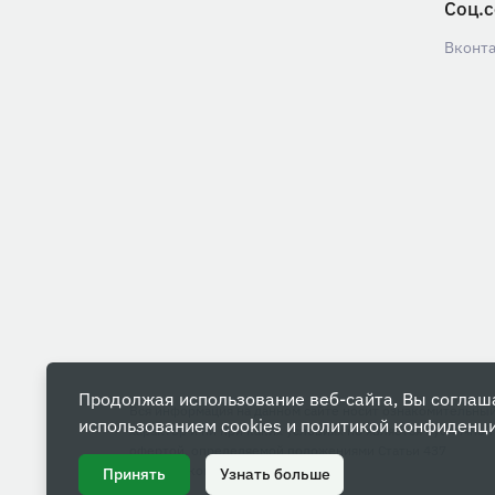
Соц.с
Вконт
Продолжая использование веб-сайта, Вы соглаш
Вся информация на данном сайте носит ознакомительны
использованием cookies и
политикой конфиденц
характер и ни при каких условиях не является публичной
офертой, определяемой положениями Статьи 437
Гражданского кодекса РФ.
Принять
Узнать больше