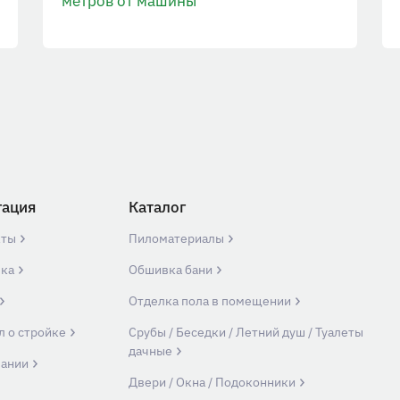
метров от машины
гация
Каталог
кты
Пиломатериалы
вка
Обшивка бани
Отделка пола в помещении
л о стройке
Срубы / Беседки / Летний душ / Туалеты
дачные
пании
Двери / Окна / Подоконники