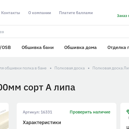
Контакты
О компании
Платите баллами
Заказ 
/OSB
Обшивка бани
Обшивка дома
Отделка 
ля обшивки полка в бане
Полковая доска
Полковая доска Ли
00мм сорт А липа
Проверить наличие
Артикул:
16331
Характеристики