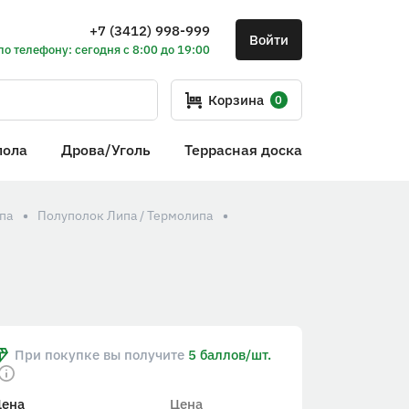
+7 (3412) 998-999
Войти
по телефону: сегодня с 8:00 до 19:00
Корзина
0
пола
Дрова/Уголь
Террасная доска
па
Полуполок Липа / Термолипа
При покупке вы получите
5 баллов/шт.
Цена
Цена