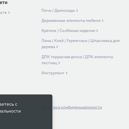
ети
Печи / Дымоходы
акте
Деревянные элементы мебели
Крепеж / Скобяные изделия
Пена / Клей / Герметики / Шпаклевка для
дерева
ДПК террасная доска / ДПК элементы
лестниц
Инструмент
аетесь с
й
Политика конфиденциальности
иальности