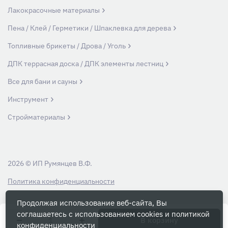
Лакокрасочные материалы
Пена / Клей / Герметики / Шпаклевка для дерева
Топливные брикеты / Дрова / Уголь
ДПК террасная доска / ДПК элементы лестниц
Все для бани и сауны
Инструмент
Стройматериалы
2026 © ИП Румянцев В.Ф.
Политика конфиденциальности
Продолжая использование веб-сайта, Вы
Вся информация на данном сайте носит ознакомительный характер и ни
соглашаетесь с использованием cookies и
политикой
при каких условиях не является публичной офертой, определяемой
В корзину
конфиденциальности
положениями Статьи 437 Гражданского кодекса РФ.