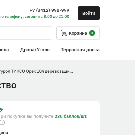
+7 (3412) 998-999
Войти
по телефону: сегодня с 8:00 до 21:00
Корзина
0
пола
Дрова/Уголь
Террасная доска
Текстурол ТИКСО Орех 10л деревозащитное средство
ство
ри покупке вы получите
238 баллов/шт.
Цена