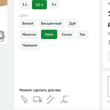
п
10 л
1 л
3 л
Цвет
Белый
Бесцветный
Дуб
Орех
Махагон
Сосна
Тик
Черешня
Можем сделать для вас
*