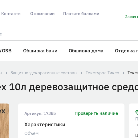
Контакты
О компании
Платите баллами
Заказ 
/OSB
Обшивка бани
Обшивка дома
Отделка 
ы
Защитно-декоративные составы
Текстурол Тиксо
х 10л деревозащитное сред
Проверить наличие
Артикул:
17385
П
Характеристики
Объем