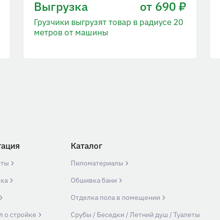
Выгрузка
от 690 ₽
Грузчики выгрузят товар в радиусе 20
метров от машины
гация
Каталог
кты
Пиломатериалы
вка
Обшивка бани
Отделка пола в помещении
л о стройке
Срубы / Беседки / Летний душ / Туалеты