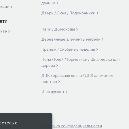
дачные
пании
Двери / Окна / Подоконники
ети
Печи / Дымоходы
акте
Деревянные элементы мебели
Крепеж / Скобяные изделия
Пена / Клей / Герметики / Шпаклевка для
дерева
ДПК террасная доска / ДПК элементы
лестниц
Инструмент
аетесь с
й
Политика конфиденциальности