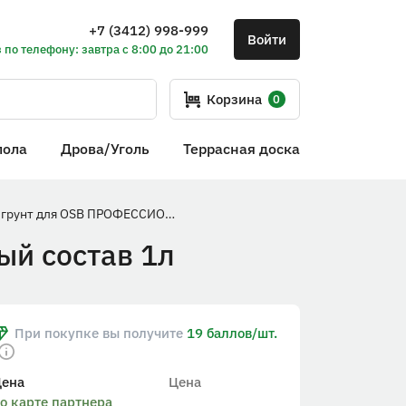
+7 (3412) 998-999
Войти
 по телефону: завтра с 8:00 до 21:00
Корзина
0
пола
Дрова/Уголь
Террасная доска
Антисептик-грунт для OSB ПРОФЕССИОНАЛ готовый состав 1л
й состав 1л
При покупке вы получите
19 баллов/шт.
Цена
Цена
о карте партнера