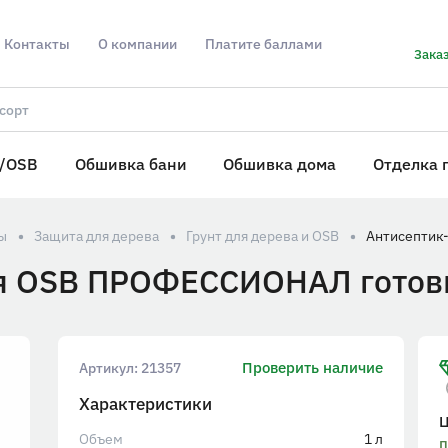
Контакты
О компании
Платите баллами
Заказ
/OSB
Обшивка бани
Обшивка дома
Отделка 
ы
Защита для дерева
Грунт для дерева и OSB
ля OSB ПРОФЕССИОНАЛ готовы
Проверить наличие
Артикул:
21357
Характеристики
Объем
1 л
п