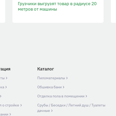
Грузчики выгрузят товар в радиусе 20
метров от машины
гация
Каталог
кты
Пиломатериалы
вка
Обшивка бани
Отделка пола в помещении
л о стройке
Срубы / Беседки / Летний душ / Туалеты
дачные
пании