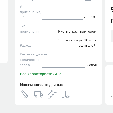
t°
применения,
°С
от +10°
Тип
применения
Кистью, распылителем
1 л раствора до 10 м² (в
Расход
один слой)
Рекомендуемое
количество
слоев
2 слоя
Все характеристики
Можем сделать для вас
*