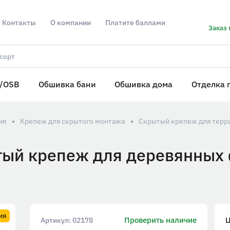
Контакты
О компании
Платите баллами
Заказ 
/OSB
Обшивка бани
Обшивка дома
Отделка 
ия
Крепеж для скрытого монтажа
Скрытый крепеж для терр
тый крепеж для деревянных 
ия
Проверить наличие
Артикул:
02178