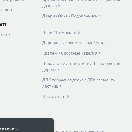
дачные
пании
Двери / Окна / Подоконники
ети
Печи / Дымоходы
акте
Деревянные элементы мебели
Крепеж / Скобяные изделия
Пена / Клей / Герметики / Шпаклевка для
дерева
ДПК террасная доска / ДПК элементы
лестниц
Инструмент
аетесь с
й
Политика конфиденциальности