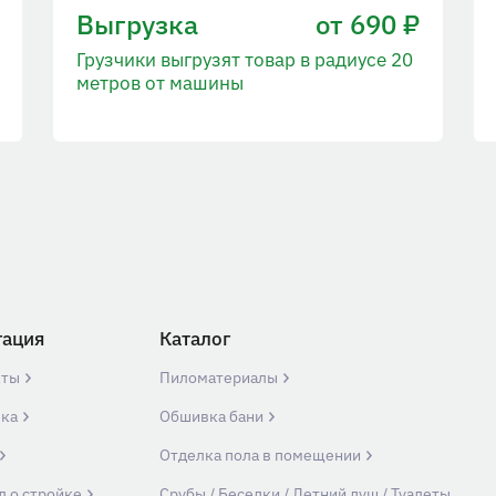
Выгрузка
от 690 ₽
Грузчики выгрузят товар в радиусе 20
метров от машины
гация
Каталог
кты
Пиломатериалы
вка
Обшивка бани
Отделка пола в помещении
л о стройке
Срубы / Беседки / Летний душ / Туалеты