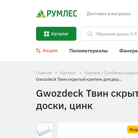
Доставка и выгрузка
Каталог
Акции
Пиломатериалы
Фанера
Главная
Каталог
Крепеж / Скобяные издел
Gwozdeck Твин скрытый крепеж для деревянных фасадов и террасной доски, цинк
Gwozdeck Твин скры
доски, цинк
Акц