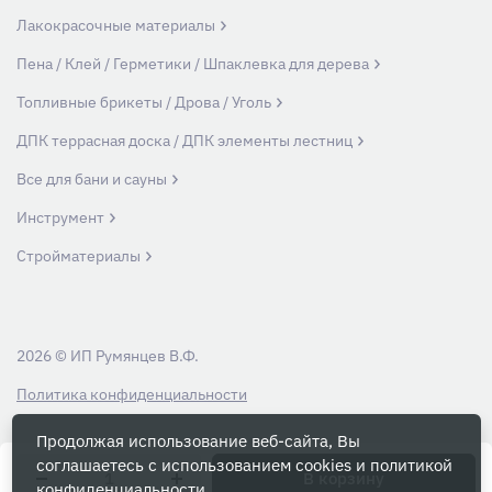
Лакокрасочные материалы
Пена / Клей / Герметики / Шпаклевка для дерева
Топливные брикеты / Дрова / Уголь
ДПК террасная доска / ДПК элементы лестниц
Все для бани и сауны
Инструмент
Стройматериалы
2026 © ИП Румянцев В.Ф.
Политика конфиденциальности
Продолжая использование веб-сайта, Вы
Вся информация на данном сайте носит ознакомительный характер и ни
соглашаетесь с использованием cookies и
политикой
при каких условиях не является публичной офертой, определяемой
В корзину
конфиденциальности