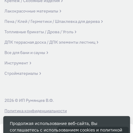
Крепеж / Скобяные изделия
Лакокрасочные материалы
Пена / Клей / Герметики / Шпаклевка для дерева
Топливные брикеты / Дрова / Уголь
ДПК террасная доска / ДПК элементы лестниц
Все для бани и сауны
Инструмент
Стройматериалы
2026 © ИП Румянцев В.Ф.
Политика конфиденциальности
Продолжая использование веб-сайта, Вы
Вся информация на данном сайте носит ознакомительный характер и ни
соглашаетесь с использованием cookies и
политикой
при каких условиях не является публичной офертой, определяемой