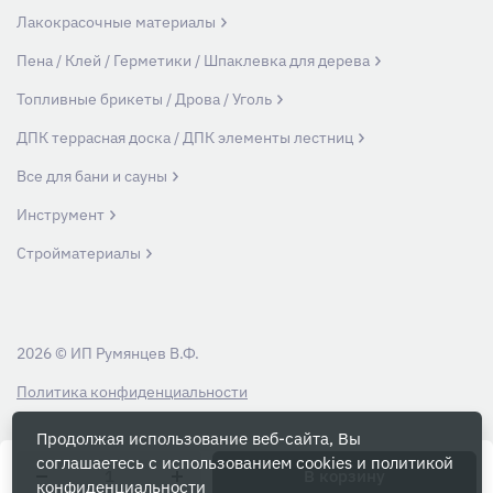
Лакокрасочные материалы
Пена / Клей / Герметики / Шпаклевка для дерева
Топливные брикеты / Дрова / Уголь
ДПК террасная доска / ДПК элементы лестниц
Все для бани и сауны
Инструмент
Стройматериалы
2026 © ИП Румянцев В.Ф.
Политика конфиденциальности
Продолжая использование веб-сайта, Вы
Вся информация на данном сайте носит ознакомительный характер и ни
соглашаетесь с использованием cookies и
политикой
при каких условиях не является публичной офертой, определяемой
В корзину
конфиденциальности
положениями Статьи 437 Гражданского кодекса РФ.