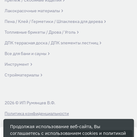
Крепеж / Скобяные изделия
Лакокрасочные материалы
Пена / Клей / Герметики / Шпаклевка для дерева
Топливные брикеты / Дрова / Уголь
ДПК террасная доска / ДПК элементы лестниц
Все для бани и сауны
Инструмент
Стройматериалы
2026 © ИП Румянцев В.Ф.
Политика конфиденциальности
Продолжая использование веб-сайта, Вы
Вся информация на данном сайте носит ознакомительный характер и ни
соглашаетесь с использованием cookies и
политикой
при каких условиях не является публичной офертой, определяемой
В корзину