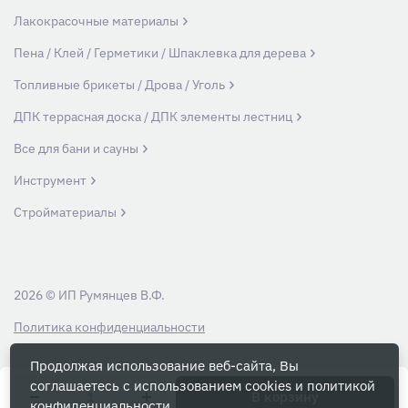
Лакокрасочные материалы
Пена / Клей / Герметики / Шпаклевка для дерева
Топливные брикеты / Дрова / Уголь
ДПК террасная доска / ДПК элементы лестниц
Все для бани и сауны
Инструмент
Стройматериалы
2026 © ИП Румянцев В.Ф.
Политика конфиденциальности
Продолжая использование веб-сайта, Вы
Вся информация на данном сайте носит ознакомительный характер и ни
соглашаетесь с использованием cookies и
политикой
при каких условиях не является публичной офертой, определяемой
В корзину
конфиденциальности