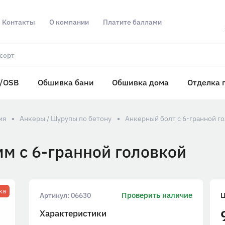
Контакты
О компании
Платите баллами
/OSB
Обшивка бани
Обшивка дома
Отделка 
ия
Анкеры / Шурупы по бетону
Анкерный болт с 6-гранной г
м с 6-гранной головкой
жа
Проверить наличие
Артикул:
06630
Характеристики