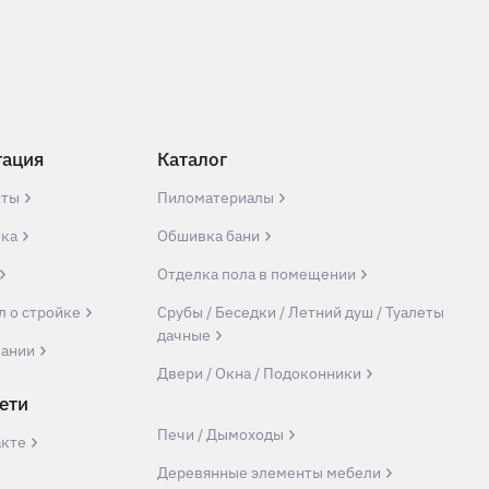
гация
Каталог
кты
Пиломатериалы
вка
Обшивка бани
Отделка пола в помещении
л о стройке
Срубы / Беседки / Летний душ / Туалеты
дачные
пании
Двери / Окна / Подоконники
ети
Печи / Дымоходы
акте
Деревянные элементы мебели