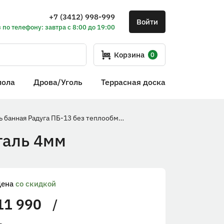
+7 (3412) 998-999
Войти
 по телефону: завтра с 8:00 до 19:00
Корзина
0
пола
Дрова/Уголь
Террасная доска
Печь банная Радуга ПБ-13 без теплообменника, сталь 4мм
таль 4мм
Цена
со скидкой
11 990
/