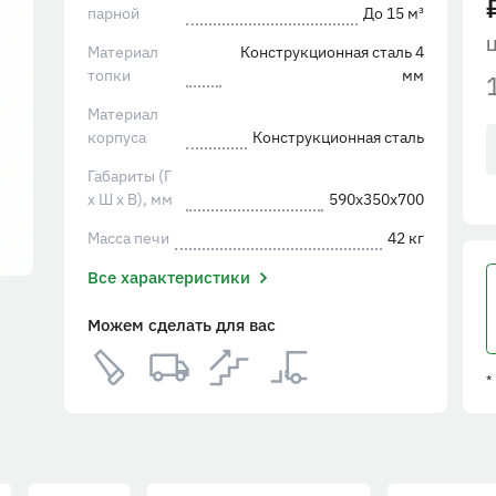
парной
До 15 м³
Материал
Конструкционная сталь 4
топки
мм
Материал
корпуса
Конструкционная сталь
Габариты (Г
х Ш х В), мм
590х350х700
Масса печи
42 кг
Все характеристики
Можем сделать для вас
*