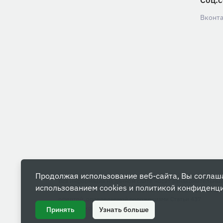
Соц.с
Вконт
Продолжая использование веб-сайта, Вы соглаш
Вся информация на данном сайте носит ознакомительны
использованием cookies и
политикой конфиденц
характер и ни при каких условиях не является публичной
офертой, определяемой положениями Статьи 437
Гражданского кодекса РФ.
Принять
Узнать больше