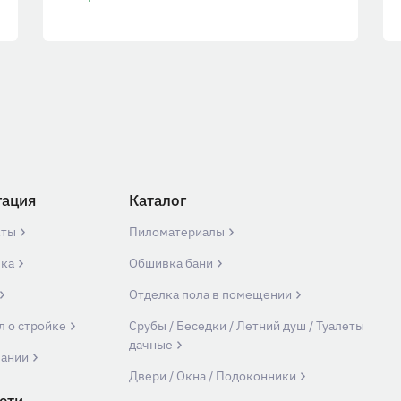
гация
Каталог
кты
Пиломатериалы
вка
Обшивка бани
Отделка пола в помещении
л о стройке
Срубы / Беседки / Летний душ / Туалеты
дачные
пании
Двери / Окна / Подоконники