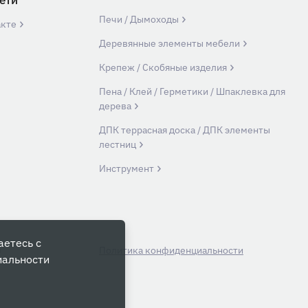
ети
Печи / Дымоходы
акте
Деревянные элементы мебели
Крепеж / Скобяные изделия
Пена / Клей / Герметики / Шпаклевка для
дерева
ДПК террасная доска / ДПК элементы
лестниц
Инструмент
аетесь с
й
Политика конфиденциальности
иальности