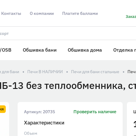
Контакты
О компании
Платите баллами
Заказ
/OSB
Обшивка бани
Обшивка дома
Отделка 
 для бани
Печи В НАЛИЧИИ
Печи для бани стальные
ПБ-13 без теплообменника, с
ия
Проверить наличие
Артикул:
20735
Характеристики
Объем