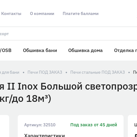
Контакты
О компании
Платите баллами
/OSB
Обшивка бани
Обшивка дома
Отделка 
 для бани
Печи ПОД ЗАКАЗ
Печи стальные ПОД ЗАКАЗ
я II Inox Большой светопроз
кг/до 18м³)
Под заказ от 45 дней
Артикул:
32510
Характеристики