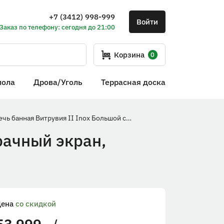
+7 (3412) 998-999
Войти
Заказ по телефону: сегодня до 21:00
Корзина
0
пола
Дрова/Уголь
Террасная доска
Печь банная Витрувия II Inox Большой светопрозрачный экран, терракота, (камни 45кг/до 18м³)
рачный экран,
Цена
со скидкой