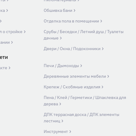
вка
Обшивка бани
Отделка пола в помещении
л о стройке
Срубы / Беседки / Летний душ / Туалеты
дачные
пании
Двери / Окна / Подоконники
ети
Печи / Дымоходы
акте
Деревянные элементы мебели
Крепеж / Скобяные изделия
Пена / Клей / Герметики / Шпаклевка для
дерева
ДПК террасная доска / ДПК элементы
лестниц
Инструмент