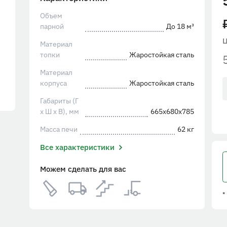
Объем
парной
До 18 м³
Материал
топки
Жаростойкая сталь
Материал
корпуса
Жаростойкая сталь
Габариты (Г
х Ш х В), мм
665х680х785
Масса печи
62 кг
Все характеристики
Можем сделать для вас
*