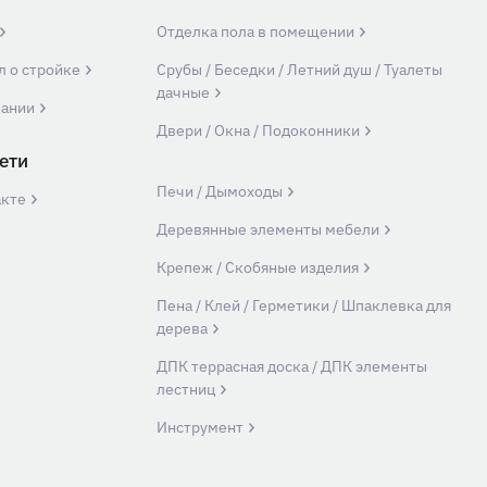
Отделка пола в помещении
л о стройке
Срубы / Беседки / Летний душ / Туалеты
дачные
пании
Двери / Окна / Подоконники
ети
Печи / Дымоходы
акте
Деревянные элементы мебели
Крепеж / Скобяные изделия
Пена / Клей / Герметики / Шпаклевка для
дерева
ДПК террасная доска / ДПК элементы
лестниц
Инструмент