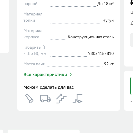
парной
До 18 м³
Материал
топки
Чугун
Материал
корпуса
Конструкционная сталь
Габариты (Г
х Ш х В), мм
730х415х810
Масса печи
92 кг
Все характеристики
Можем сделать для вас
*