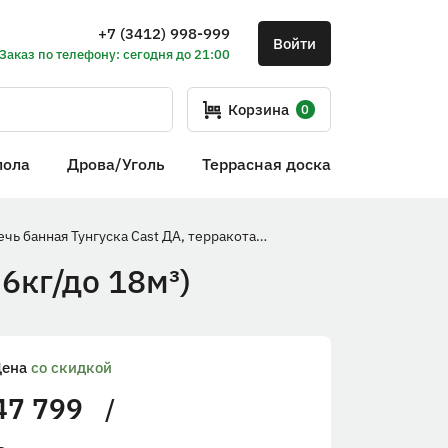
+7 (3412) 998-999
Войти
Заказ по телефону: сегодня до 21:00
Корзина
0
пола
Дрова/Уголь
Террасная доска
Печь банная Тунгуска Cast ДА, терракота (камни 36кг/до 18м³)
6кг/до 18м³)
Цена
со скидкой
47 799
/