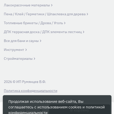
Лакокрасочные материалы
Пена / Клей / Герметики / Шпаклевка для дерева
Топливные брикеты / Дрова / Уголь
ДПК террасная доска / ДПК элементы лестниц
Все для бани и сауны
Инструмент
Стройматериалы
2026 © ИП Румянцев В.Ф.
Политика конфиденциальности
Продолжая использование веб-сайта, Вы
Вся информация на данном сайте носит ознакомительный характер и ни
соглашаетесь с использованием cookies и
политикой
при каких условиях не является публичной офертой, определяемой
В корзину
конфиденциальности
положениями Статьи 437 Гражданского кодекса РФ.