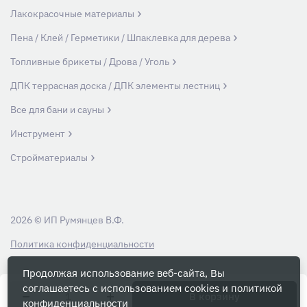
Лакокрасочные материалы
Пена / Клей / Герметики / Шпаклевка для дерева
Топливные брикеты / Дрова / Уголь
ДПК террасная доска / ДПК элементы лестниц
Все для бани и сауны
Инструмент
Стройматериалы
2026 © ИП Румянцев В.Ф.
Политика конфиденциальности
Продолжая использование веб-сайта, Вы
Вся информация на данном сайте носит ознакомительный характер и ни
соглашаетесь с использованием cookies и
политикой
при каких условиях не является публичной офертой, определяемой
В корзину
конфиденциальности
положениями Статьи 437 Гражданского кодекса РФ.