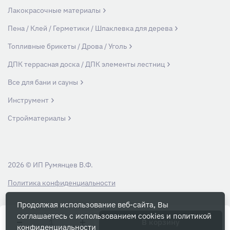
Лакокрасочные материалы
Пена / Клей / Герметики / Шпаклевка для дерева
Топливные брикеты / Дрова / Уголь
ДПК террасная доска / ДПК элементы лестниц
Все для бани и сауны
Инструмент
Стройматериалы
2026 © ИП Румянцев В.Ф.
Политика конфиденциальности
Продолжая использование веб-сайта, Вы
Вся информация на данном сайте носит ознакомительный характер и ни
соглашаетесь с использованием cookies и
политикой
при каких условиях не является публичной офертой, определяемой
В корзину
конфиденциальности
положениями Статьи 437 Гражданского кодекса РФ.