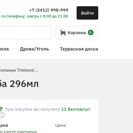
+7 (3412) 998-999
Войти
 по телефону: завтра с 8:00 до 21:00
Корзина
0
пола
Дрова/Уголь
Террасная доска
Жидкие гвозди сверхсильные Titebond желтая туба 296мл
ба 296мл
При покупке вы получите
11 баллов/шт.
Цена
Цена
о карте партнера