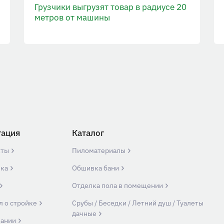
Грузчики выгрузят товар в радиусе 20
метров от машины
гация
Каталог
кты
Пиломатериалы
вка
Обшивка бани
Отделка пола в помещении
л о стройке
Срубы / Беседки / Летний душ / Туалеты
дачные
пании