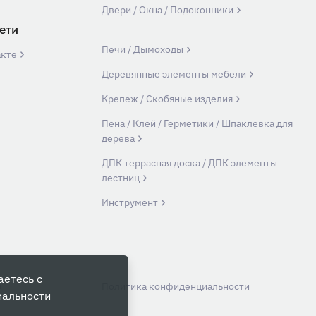
Двери / Окна / Подоконники
ети
Печи / Дымоходы
акте
Деревянные элементы мебели
Крепеж / Скобяные изделия
Пена / Клей / Герметики / Шпаклевка для
дерева
ДПК террасная доска / ДПК элементы
лестниц
Инструмент
аетесь с
й
Политика конфиденциальности
иальности