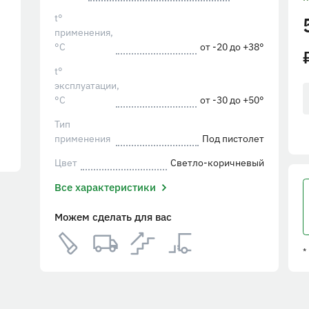
t°
применения,
°С
от -20 до +38°
t°
эксплуатации,
°С
от -30 до +50°
Тип
применения
Под пистолет
Цвет
Светло-коричневый
Все характеристики
Можем сделать для вас
*