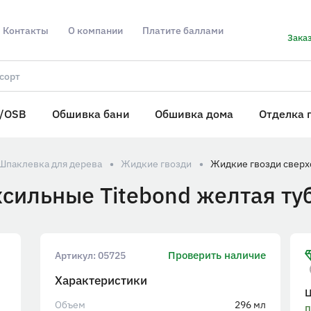
Контакты
О компании
Платите баллами
Заказ
/OSB
Обшивка бани
Обшивка дома
Отделка 
/ Шпаклевка для дерева
Жидкие гвозди
сильные Titebond желтая ту
Проверить наличие
Артикул:
05725
Характеристики
Объем
296 мл
п