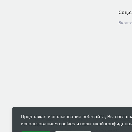
Соц.с
Вконт
Продолжая использование веб-сайта, Вы соглаш
Вся информация на данном сайте носит ознакомительны
использованием cookies и
политикой конфиденц
характер и ни при каких условиях не является публичной
офертой, определяемой положениями Статьи 437