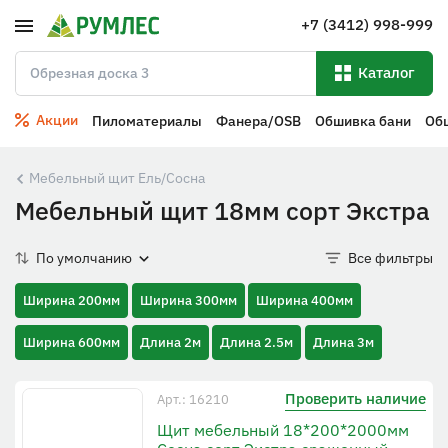
+7 (3412) 998-999
Каталог
Акции
Пиломатериалы
Фанера/OSB
Обшивка бани
Об
Мебельный щит Ель/Сосна
Мебельный щит 18мм сорт Экстра
По умолчанию
Все фильтры
Ширина 200мм
Ширина 300мм
Ширина 400мм
Ширина 600мм
Длина 2м
Длина 2.5м
Длина 3м
Проверить наличие
Арт.: 16210
Щит мебельный 18*200*2000мм