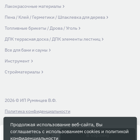
Лакокрасочные материалы
Пена / Клей / Герметики / Шпаклевка для дерева
Топливные брикеты / Дрова / Уголь
ДПК террасная доска / ДПК элементы лестниц
Все для бани и сауны
Инструмент
Стройматериалы
2026 © ИП Румянцев В.Ф.
Политика конфиденциальности
Продолжая использование веб-сайта, Вы
Вся информация на данном сайте носит ознакомительный характер и ни
соглашаетесь с использованием cookies и
политикой
при каких условиях не является публичной офертой, определяемой
В корзину
конфиденциальности
положениями Статьи 437 Гражданского кодекса РФ.