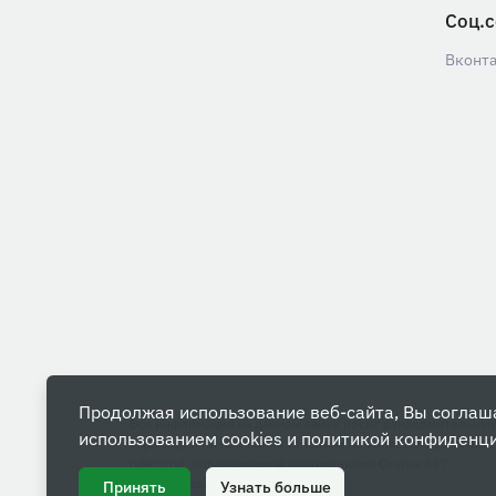
Соц.с
Вконт
Продолжая использование веб-сайта, Вы соглаш
Вся информация на данном сайте носит ознакомительны
использованием cookies и
политикой конфиденц
характер и ни при каких условиях не является публичной
офертой, определяемой положениями Статьи 437
Гражданского кодекса РФ.
Принять
Узнать больше