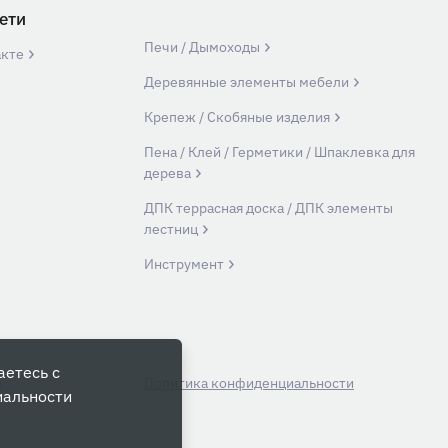
ети
Печи / Дымоходы
акте
Деревянные элементы мебели
Крепеж / Скобяные изделия
Пена / Клей / Герметики / Шпаклевка для
дерева
ДПК террасная доска / ДПК элементы
лестниц
Инструмент
аетесь с
й
Политика конфиденциальности
иальности