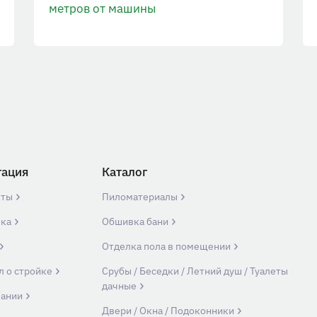
метров от машины
гация
Каталог
кты
Пиломатериалы
вка
Обшивка бани
Отделка пола в помещении
л о стройке
Срубы / Беседки / Летний душ / Туалеты
дачные
пании
Двери / Окна / Подоконники