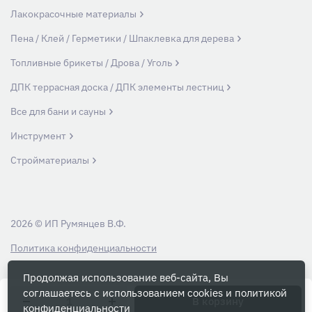
Лакокрасочные материалы
Пена / Клей / Герметики / Шпаклевка для дерева
Топливные брикеты / Дрова / Уголь
ДПК террасная доска / ДПК элементы лестниц
Все для бани и сауны
Инструмент
Стройматериалы
2026 © ИП Румянцев В.Ф.
Политика конфиденциальности
Продолжая использование веб-сайта, Вы
Вся информация на данном сайте носит ознакомительный характер и ни
соглашаетесь с использованием cookies и
политикой
при каких условиях не является публичной офертой, определяемой
В корзину
конфиденциальности
положениями Статьи 437 Гражданского кодекса РФ.